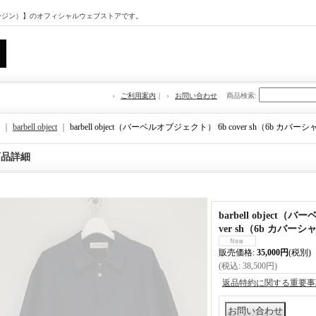
マージン）】のオフィシャルウェブストアです。
ご利用案内
｜
お問い合わせ
商品検索
:
｜
barbell object
｜
barbell object（バーベルオブジェクト） 6b cover sh（6b カバ
商品詳細
barbell object（
ver sh（6b カバー
販売価格
:
35,000円
(税別)
(税込
:
38,500円
)
返品特約に関する重要事