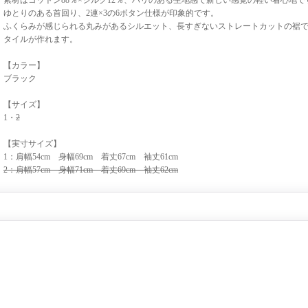
素材はコットン88％×シルク12％、ハリのある生地感で新しい感覚の軽い着心地で
ゆとりのある首回り、2連×3の6ボタン仕様が印象的です。
ふくらみが感じられる丸みがあるシルエット、長すぎないストレートカットの裾
タイルが作れます。
【カラー】
ブラック
【サイズ】
1・
2
【実寸サイズ】
1：肩幅54cm 身幅69cm 着丈67cm 袖丈61cm
2：肩幅57cm 身幅71cm 着丈69cm 袖丈62cm