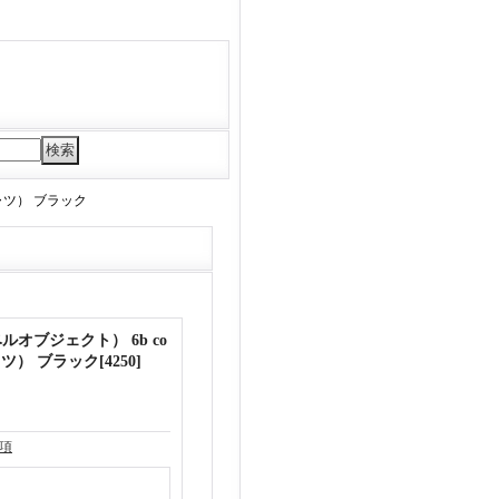
ーシャツ） ブラック
バーベルオブジェクト） 6b co
シャツ） ブラック
[
4250
]
項