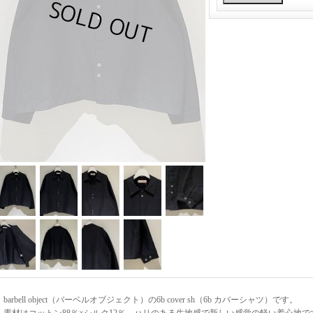
barbell object（バーベルオブジェクト）の6b cover sh（6b カバーシャツ）です。