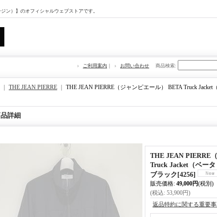
マージン）】のオフィシャルウェブストアです。
ご利用案内
｜
お問い合わせ
商品検索
:
｜
THE JEAN PIERRE
｜
THE JEAN PIERRE（ジャンピエール） BETA Truck J
商品詳細
THE JEAN PIER
Truck Jacket（
ブラック
[
4256
]
販売価格
:
49,000円
(税別)
(税込
:
53,900円
)
返品特約に関する重要事