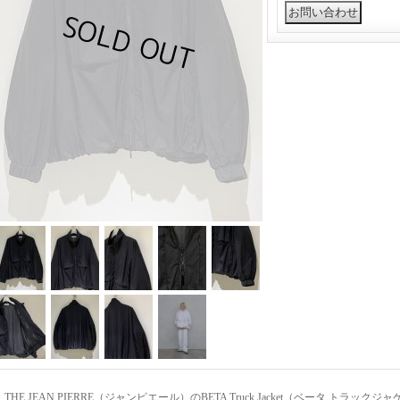
THE JEAN PIERRE（ジャンピエール）のBETA Truck Jacket（ベータ トラック