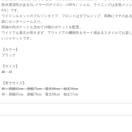
防水透湿性がある3レイヤーのナイロン（100％）シェル、ライニングは全面メッシ
0％）です。
ワイドシルエットのブルゾンタイプ、フロントはダブルジップ、両胸にマチのあ
面にセンターシーム入り。
両袖や内ポケットも含めて10個のポケットを配置。
ワイドでも着丈が長すぎず、アウトドアの機能性をモード感あるスタイルでお楽
いジャケットです。
【カラー】
ブラック
【サイズ】
46
・48
【実寸サイズ】
46：肩幅62cm 身幅75cm 着丈66cm 袖丈56cm
48：肩幅65cm 身幅78cm 着丈68cm 袖丈57cm