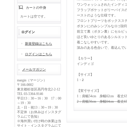
ワンウォッシュされたインディゴ
カートの中身
フラップポケットがリーバイスの1s
ーストのような仕様です。
カートは空です。
フロントプリーツをボックスス
ボタンにのみシンプルなロゴ刻
前立て裏（ボタン裏）にセルビ
ログイン
ほど良いゆとりのあるシルエッ
着こなしやすいです。
新規登録はこちら
深みのある色合いで、着込んで
ログインはこちら
【カラー】
インディゴ
メールマガジン
【サイズ】
1・
2
margin（マージン）
〒166-0002
東京都杉並区高円寺北2-2-12
【実寸サイズ】
TEL 03-5364-9146
1：肩幅54cm 身幅62cm 着丈63
平日13：30～16：30 17：00
2：肩幅56cm 身幅64cm 着丈65.
～19：30
土・日・祝13：30～19：30
不定休（お休みはインスタグ
ラムにて告知）
※海外買い付け時の休業は当
サイト・インスタグラムにて