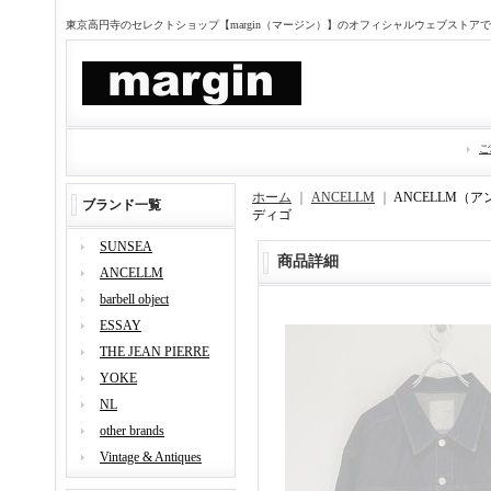
東京高円寺のセレクトショップ【margin（マージン）】のオフィシャルウェブストア
ご
ホーム
｜
ANCELLM
｜
ANCELLM（アン
ブランド一覧
ディゴ
SUNSEA
商品詳細
ANCELLM
barbell object
ESSAY
THE JEAN PIERRE
YOKE
NL
other brands
Vintage & Antiques