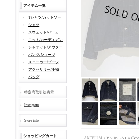
アイテム一覧
Tシャツ/カットソー
シャツ
スウェット/パーカ
ニット/カーディガン
ジャケット/アウター
パンツ/ショーツ
スニーカー/ブーツ
アクセサリー/小物
バッグ
特定商取引法表示
Instagram
Store info
ショッピングカート
ANCELLM（アンセルム）のType