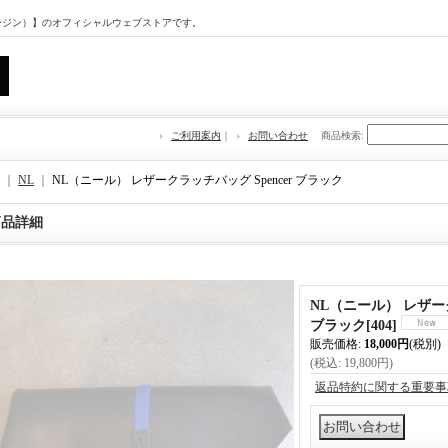
マージン）】のオフィシャルウェブストアです。
ご利用案内
｜
お問い合わせ
商品検索
:
｜
NL
｜
NL（ニール） レザークラッチバッグ Spencer ブラック
商品詳細
NL（ニール） レザーク
ブラック
[
404
]
販売価格
:
18,000円
(税別)
(税込
:
19,800円
)
返品特約に関する重要事