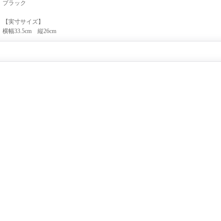
ブラック
【実寸サイズ】
横幅33.5cm 縦26cm