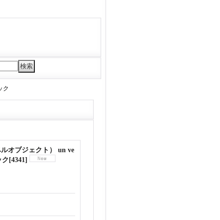
ラック
バーベルオブジェクト） un ve
ック
[
4341
]