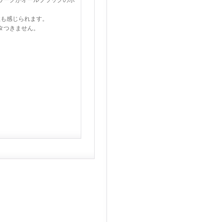
ワークがオールブラックのボ
性も感じられます。
タつきません。