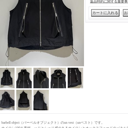
返品特約に関する重要事
｜
barbell object（バーベルオブジェクト）のun vest（unベスト）です。