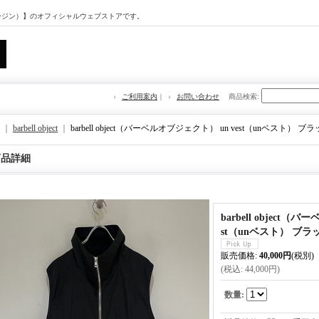
マージン）】のオフィシャルウェブストアです。
ご利用案内
｜
お問い合わせ
商品検索
:
｜
barbell object
｜
barbell object（バーベルオブジェクト） un vest（unベスト） ブ
商品詳細
barbell object（
st（unベスト） ブラ
販売価格
:
40,000円
(税別)
(税込
:
44,000円
)
数量
: