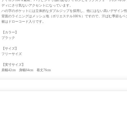
ナイロン100％素材、ハリとシャリ感のあるナイロンとオックスフォードのパネル
ディにさり気ないアクセントになっています。
ハの字のポケットには立体的なダブルジップを採用し、他にはない高いデザイン
背面のライニングはメッシュ地（ポリエステル100％）ですので、汗ばむ季節もベ
裾はドローコード入りです。
【カラー】
ブラック
【サイズ】
フリーサイズ
【実寸サイズ】
肩幅42cm 身幅64cm 着丈76cm