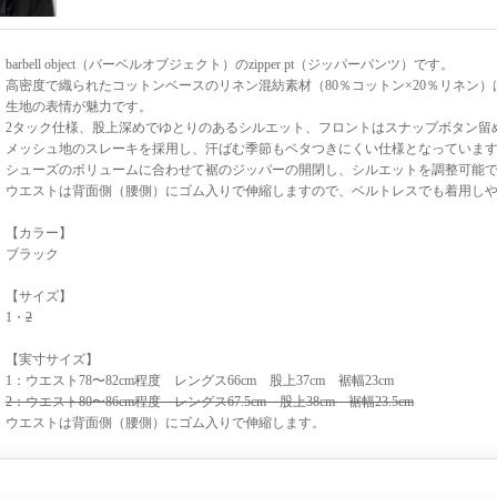
barbell object（バーベルオブジェクト）のzipper pt（ジッパーパンツ）です。
高密度で織られたコットンベースのリネン混紡素材（80％コットン×20％リネン
生地の表情が魅力です。
2タック仕様、股上深めでゆとりのあるシルエット、フロントはスナップボタン留
メッシュ地のスレーキを採用し、汗ばむ季節もベタつきにくい仕様となっていま
シューズのボリュームに合わせて裾のジッパーの開閉し、シルエットを調整可能
ウエストは背面側（腰側）にゴム入りで伸縮しますので、ベルトレスでも着用し
【カラー】
ブラック
【サイズ】
1・
2
【実寸サイズ】
1：ウエスト78〜82cm程度 レングス66cm 股上37cm 裾幅23cm
2：ウエスト80〜86cm程度 レングス67.5cm 股上38cm 裾幅23.5cm
ウエストは背面側（腰側）にゴム入りで伸縮します。