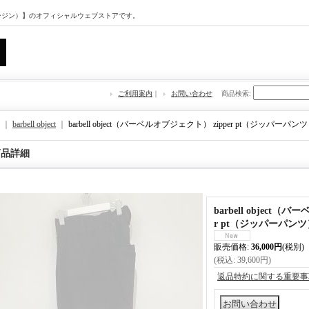
マージン）】のオフィシャルウェブストアです。
ご利用案内
｜
お問い合わせ
商品検索
:
｜
barbell object
｜
barbell object（バーベルオブジェクト） zipper pt（ジッパーパ
商品詳細
barbell object（
r pt（ジッパーパン
販売価格
:
36,000円
(税別)
(税込
:
39,600円
)
返品特約に関する重要事