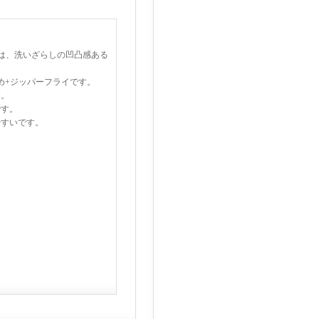
）は、洗いざらしの凹凸感ある
め+ジッパーフライです。
す。
です。
やすいです。