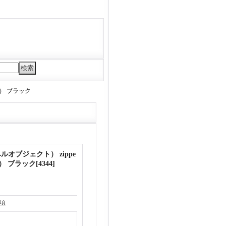
ンツ） ブラック
バーベルオブジェクト） zippe
ツ） ブラック
[
4344
]
項