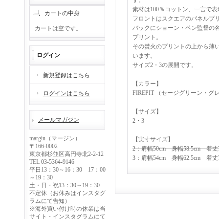
す。
素材は100％コットン、一言で
カートの中身
フロントはスクエアのパネルプ
バックにショーン・ペン監督の名作映
カートは空です。
プリント。
その焚火のプリントの上から薄
ログイン
います。
サイズ2・3の展開です。
新規登録はこちら
【カラー】
FIREPIT （セージグリーン
ログインはこちら
【サイズ】
メールマガジン
2
・3
margin（マージン）
【実寸サイズ】
〒166-0002
2：肩幅50cm 身幅58.5cm 着丈7
東京都杉並区高円寺北2-2-12
3：肩幅54cm 身幅62.5cm 着丈7
TEL 03-5364-9146
平日13：30～16：30 17：00
～19：30
土・日・祝13：30～19：30
不定休（お休みはインスタグ
ラムにて告知）
※海外買い付け時の休業は当
サイト・インスタグラムにて