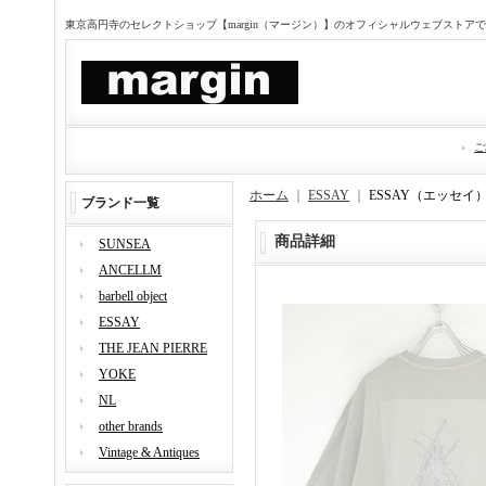
東京高円寺のセレクトショップ【margin（マージン）】のオフィシャルウェブストア
ご
ホーム
｜
ESSAY
｜
ESSAY（エッセイ） F
ブランド一覧
商品詳細
SUNSEA
ANCELLM
barbell object
ESSAY
THE JEAN PIERRE
YOKE
NL
other brands
Vintage & Antiques