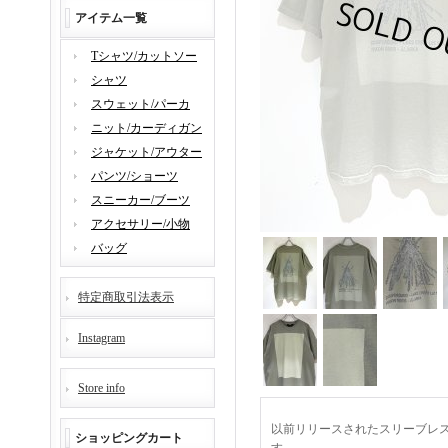
アイテム一覧
Tシャツ/カットソー
シャツ
スウェット/パーカ
ニット/カーディガン
ジャケット/アウター
パンツ/ショーツ
スニーカー/ブーツ
アクセサリー/小物
バッグ
特定商取引法表示
Instagram
Store info
以前リリースされたスリーブレス
ショッピングカート