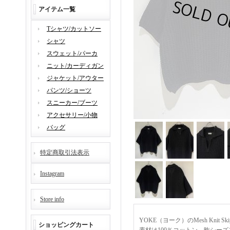
アイテム一覧
Tシャツ/カットソー
シャツ
スウェット/パーカ
ニット/カーディガン
ジャケット/アウター
パンツ/ショーツ
スニーカー/ブーツ
アクセサリー/小物
バッグ
特定商取引法表示
Instagram
Store info
YOKE（ヨーク）のMesh Knit 
ショッピングカート