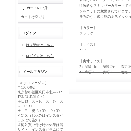
素材は100％コットン、昨シー
印象的なスキッパーカラー（ボ
カートの中身
シルエットに変更されています
嫌みのない透け感のあるメッシ
カートは空です。
【カラー】
ログイン
ブラック
【サイズ】
新規登録はこちら
2・
3
ログインはこちら
【実寸サイズ】
2：肩幅54cm 身幅62cm 着丈63
メールマガジン
3：肩幅56cm 身幅65cm 着丈66
margin（マージン）
〒166-0002
東京都杉並区高円寺北2-2-12
TEL 03-5364-9146
平日13：30～16：30 17：00
～19：30
土・日・祝13：30～19：30
不定休（お休みはインスタグ
ラムにて告知）
※海外買い付け時の休業は当
サイト・インスタグラムにて