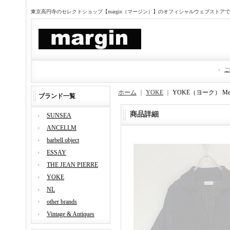
東京高円寺のセレクトショップ【margin（マージン）】のオフィシャルウェブストア
ご
ホーム
｜
YOKE
｜
YOKE（ヨーク） Mes
ブランド一覧
商品詳細
SUNSEA
ANCELLM
barbell object
ESSAY
THE JEAN PIERRE
YOKE
NL
other brands
Vintage & Antiques