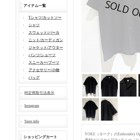
アイテム一覧
Tシャツ/カットソー
シャツ
スウェット/パーカ
ニット/カーディガン
ジャケット/アウター
パンツ/ショーツ
スニーカー/ブーツ
アクセサリー/小物
バッグ
特定商取引法表示
Instagram
Store info
YOKE（ヨーク）のEmbroidery
ショッピングカート