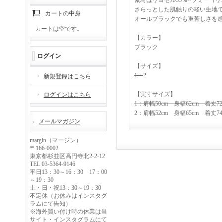
素材はリヨセル55％×ラミー（
さらっとした肌触りの軽い生地
カートの中身
オールブラックでも重苦しさを
カートは空です。
【カラー】
ブラック
ログイン
【サイズ】
1・
2
新規登録はこちら
【実寸サイズ】
ログインはこちら
1：肩幅50cm 身幅62cm 着丈72
2：肩幅52cm 身幅65cm 着丈74
メールマガジン
margin（マージン）
〒166-0002
東京都杉並区高円寺北2-2-12
TEL 03-5364-9146
平日13：30～16：30 17：00
～19：30
土・日・祝13：30～19：30
不定休（お休みはインスタグ
ラムにて告知）
※海外買い付け時の休業は当
サイト・インスタグラムにて