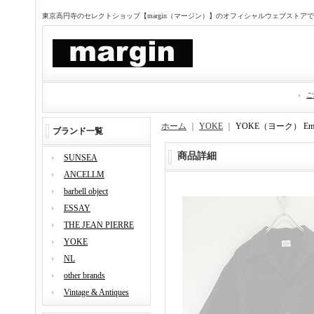
東京高円寺のセレクトショップ【margin（マージン）】のオフィシャルウェブストア
ご
ホーム
｜
YOKE
｜
YOKE（ヨーク） Emb
ブランド一覧
商品詳細
SUNSEA
ANCELLM
barbell object
ESSAY
THE JEAN PIERRE
YOKE
NL
other brands
Vintage & Antiques