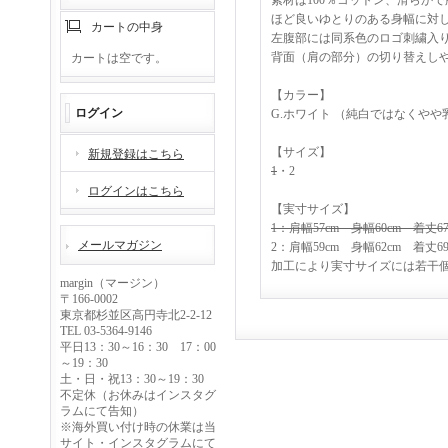
素材は100％コットン、滑らか
ほど良いゆとりのある身幅に対
カートの中身
左腹部には同系色のロゴ刺繍入
背面（肩の部分）の切り替えし
カートは空です。
【カラー】
ログイン
G.ホワイト （純白ではなくや
【サイズ】
新規登録はこちら
1
・2
ログインはこちら
【実寸サイズ】
1：肩幅57cm 身幅60cm 着丈67.
メールマガジン
2：肩幅59cm 身幅62cm 着丈69.
加工により実寸サイズには若干
margin（マージン）
〒166-0002
東京都杉並区高円寺北2-2-12
TEL 03-5364-9146
平日13：30～16：30 17：00
～19：30
土・日・祝13：30～19：30
不定休（お休みはインスタグ
ラムにて告知）
※海外買い付け時の休業は当
サイト・インスタグラムにて