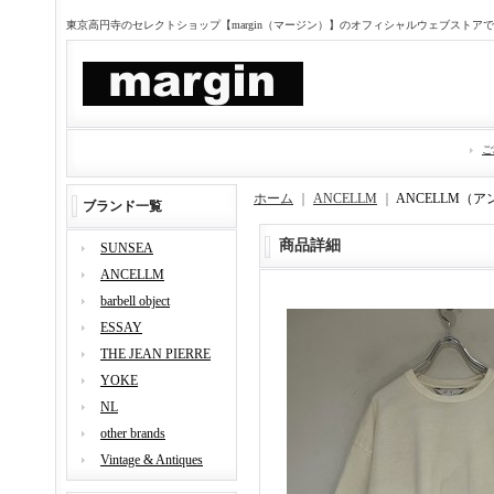
東京高円寺のセレクトショップ【margin（マージン）】のオフィシャルウェブストア
ご
ホーム
｜
ANCELLM
｜
ANCELLM（ア
ブランド一覧
商品詳細
SUNSEA
ANCELLM
barbell object
ESSAY
THE JEAN PIERRE
YOKE
NL
other brands
Vintage & Antiques