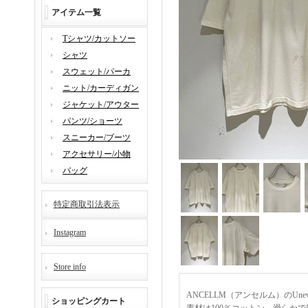
アイテム一覧
Tシャツ/カットソー
シャツ
スウェット/パーカ
ニット/カーディガン
ジャケット/アウター
パンツ/ショーツ
スニーカー/ブーツ
アクセサリー/小物
バッグ
特定商取引法表示
Instagram
Store info
ANCELLM（アンセルム）のUne
ショッピングカート