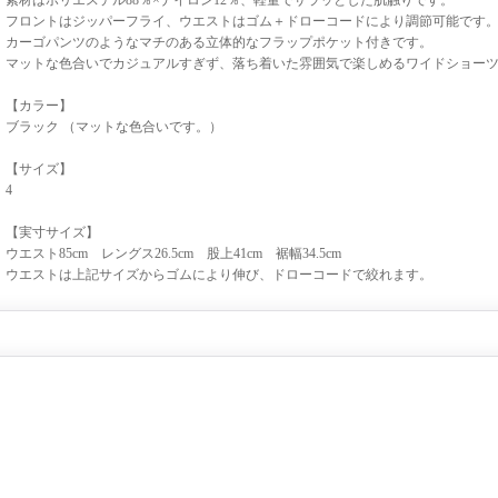
素材はポリエステル88％×ナイロン12％、軽量でサラッとした肌触りです。
フロントはジッパーフライ、ウエストはゴム＋ドローコードにより調節可能です
カーゴパンツのようなマチのある立体的なフラップポケット付きです。
マットな色合いでカジュアルすぎず、落ち着いた雰囲気で楽しめるワイドショー
【カラー】
ブラック （マットな色合いです。）
【サイズ】
4
【実寸サイズ】
ウエスト85cm レングス26.5cm 股上41cm 裾幅34.5cm
ウエストは上記サイズからゴムにより伸び、ドローコードで絞れます。