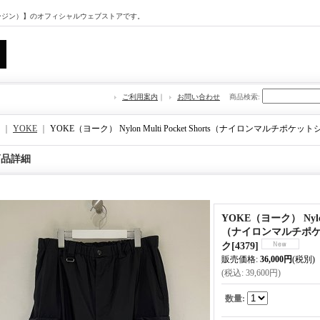
マージン）】のオフィシャルウェブストアです。
ご利用案内
｜
お問い合わせ
商品検索
:
｜
YOKE
｜
YOKE（ヨーク） Nylon Multi Pocket Shorts（ナイロンマルチポ
商品詳細
YOKE（ヨーク） Nylon M
（ナイロンマルチポケ
ク
[
4379
]
販売価格
:
36,000円
(税別)
(税込
:
39,600円
)
数量
: