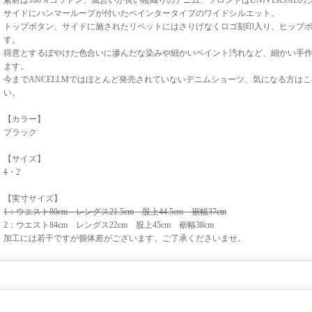
素材は100％コットン、風合いが良い綾織りのデニム、フロントはUNIVERSAL
サイドにハンマーループが付いたペインタータイプのワイドシルエット。
トップボタン、サイドに施されたリベットにはさりげなくロゴ刻印入り、ヒップ
す。
得意とするぼやけた色合いに滲んだな染みや細かいペイント汚れなど、細かい手
ます。
今までANCELLMではほとんど発売されていないデニムショーツ、気になる方は
い。
【カラー】
ブラック
【サイズ】
1
・2
【実寸サイズ】
1：ウエスト80cm レングス21.5cm 股上44.5cm 裾幅37cm
2：ウエスト84cm レングス22cm 股上45cm 裾幅38cm
加工には若干ですが個体差がございます。ご了承くださいませ。