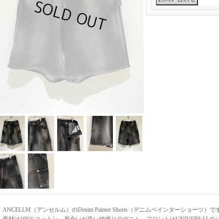
ANCELLM（アンセルム）のDenim Painter Shorts（デニムペインターショーツ）で