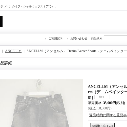
マージン）】のオフィシャルウェブストアです。
ご利用案内
｜
お問い合わせ
商品検索
:
｜
ANCELLM
｜
ANCELLM（アンセルム） Denim Painter Shorts（デニムペイ
商品詳細
ANCELLM（アンセルム） 
rts（デニムペインタ
81
]
販売価格
:
35,000円
(税別)
(税込
:
38,500円
)
返品特約に関する重要事