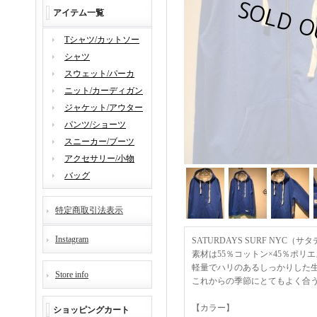
アイテム一覧
Tシャツ/カットソー
シャツ
スウェット/パーカ
ニット/カーディガン
ジャケット/アウター
パンツ/ショーツ
スニーカー/ブーツ
アクセサリー/小物
バッグ
特定商取引法表示
Instagram
SATURDAYS SURF NYC
素材は55％コットン×45％ポリ
軽量でハリのあるしっかりした
Store info
これからの季節にとてもよく合
【カラー】
ショッピングカート