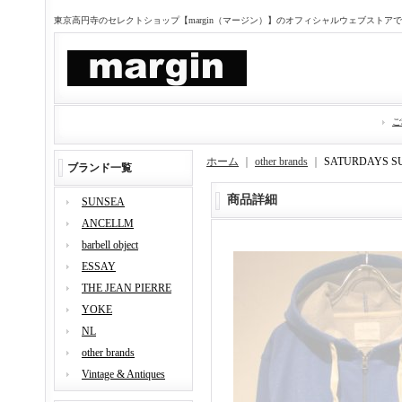
東京高円寺のセレクトショップ【margin（マージン）】のオフィシャルウェブストア
ご
ホーム
｜
other brands
｜
SATURDAYS
ブランド一覧
商品詳細
SUNSEA
ANCELLM
barbell object
ESSAY
THE JEAN PIERRE
YOKE
NL
other brands
Vintage & Antiques