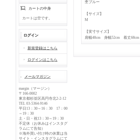
杢ブルー
カートの中身
【サイズ】
カートは空です。
M
【実寸サイズ】
ログイン
肩幅48cm 身幅52cm 着丈68cm
新規登録はこちら
ログインはこちら
メールマガジン
margin（マージン）
〒166-0002
東京都杉並区高円寺北2-2-12
TEL 03-5364-9146
平日13：30～16：30 17：00
～19：30
土・日・祝13：30～19：30
不定休（お休みはインスタグ
ラムにて告知）
※海外買い付け時の休業は当
サイト・インスタグラムにて