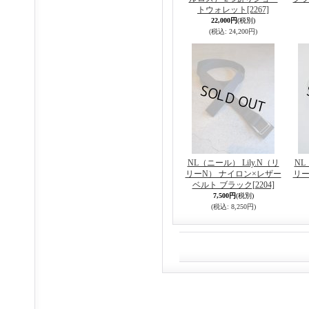
トウォレット
[2267]
22,000円
(税別)
(税込
:
24,200円)
NL（ニール） Lily.N（リ
NL
リーN） ナイロン×レザー
リー
ベルト ブラック
[2204]
7,500円
(税別)
(税込
:
8,250円)