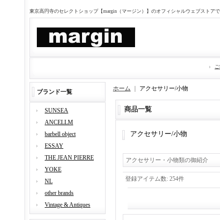
東京高円寺のセレクトショップ【margin（マージン）】のオフィシャルウェブストア
ご
ホーム
｜
アクセサリー/小物
ブランド一覧
商品一覧
SUNSEA
ANCELLM
アクセサリー/小物
barbell object
ESSAY
THE JEAN PIERRE
アクセサリー・小物類の御紹介
YOKE
登録アイテム数
:
254件
NL
other brands
Vintage & Antiques