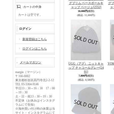
グブリム ベースボールキ
グブ
カートの中身
ャップ ベージュ
[2552]
ャ
10,000円
(税別)
カートは空です。
(税込
:
11,000円)
ログイン
新規登録はこちら
ログインはこちら
メールマガジン
UGG（アグ） ニットキャ
YO
ップ チャコールグレー
[24
91]
margin（マージン）
〒166-0002
7,800円
(税別)
東京都杉並区高円寺北2-2-12
(税込
:
8,580円)
TEL 03-5364-9146
平日13：30～16：30 17：00
～19：30
土・日・祝13：30～19：30
不定休（お休みはインスタグ
ラムにて告知）
※海外買い付け時の休業は当
サイト・インスタグラムにて