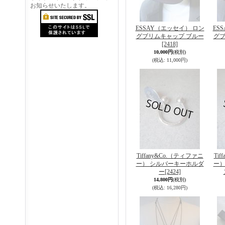
お知らせいたします。
ESSAY（エッセイ） ロン
ES
グブリムキャップ ブルー
グブ
[2418]
10,000円
(税別)
(税込
:
11,000円)
Tiffany&Co.（ティファニ
Ti
ー） シルバーキーホルダ
ー）
ー
[2424]
14,800円
(税別)
(税込
:
16,280円)