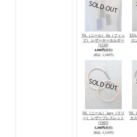
NL（ニール） fip（フィッ
ES
プ） レザーキーホルダー
ロ
[1539]
4,800円
(税別)
(税込
:
5,280円)
NL（ニール） larry（ラリ
NL
ー） レザーブレスレット
カス
[1995]
3,200円
(税別)
(税込
:
3,520円)