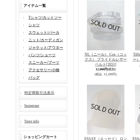
アイテム一覧
Tシャツ/カットソー
シャツ
スウェット/パーカ
ニット/カーディガン
ジャケット/アウター
NL（ニール） Cox（コッ
Ti
パンツ/ショーツ
クス） ブライドルレザー
ー）
スニーカー/ブーツ
ベルト
[2651]
12,000円
(税別)
アクセサリー/小物
(税込
:
13,200円)
バッグ
特定商取引法表示
Instagram
Store info
ショッピングカート
ESSAY（エッセイ） ロン
ES