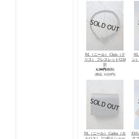
NL（ニール） Chris（ク
N
リス） ブレスレット
[234
ン）
9]
4,200円
(税別)
(税込
:
4,620円)
NL（ニール） Carlos（カ
ES
ルロス） 2つ折りショー
グブ