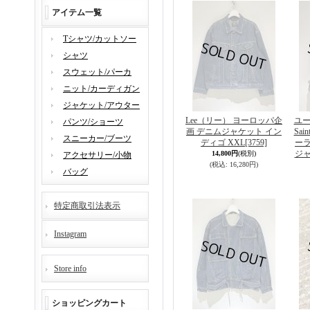
アイテム一覧
Tシャツ/カットソー
シャツ
スウェット/パーカ
ニット/カーディガン
ジャケット/アウター
Lee（リー） ヨーロッパ企
ユー
パンツ/ショーツ
画 デニムジャケット イン
Sai
スニーカー/ブーツ
ディゴ XXL
[3759]
ー
ジャ
14,800円
(税別)
アクセサリー/小物
(税込
:
16,280円)
バッグ
特定商取引法表示
Instagram
Store info
ショッピングカート