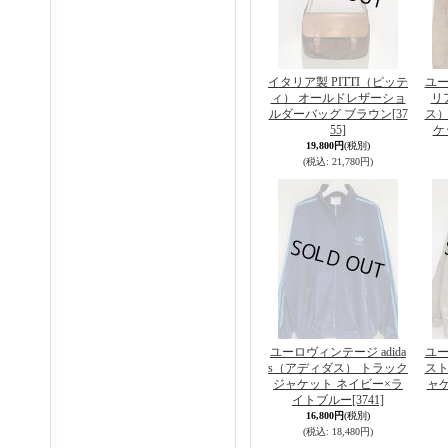
イタリア製 PITTI（ピッテ
ユー
ィ） オールドレザーショ
リ
ルダーバッグ ブラウン
[37
ス）
55]
ケ
19,800円
(税別)
(税込
:
21,780円)
ユーロヴィンテージ adida
ユー
s（アディダス） トラック
スト
ジャケット ネイビー×ラ
ャ
イトブルー
[3741]
16,800円
(税別)
(税込
:
18,480円)