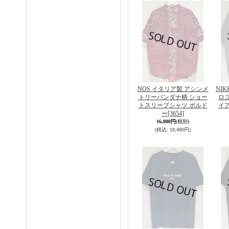
NOS イタリア製 アシンメ
NI
トリーバンダナ柄 ショー
ロ
トスリーブシャツ ボルド
イ
ー
[3654]
16,800円
(税別)
(税込
:
18,480円)