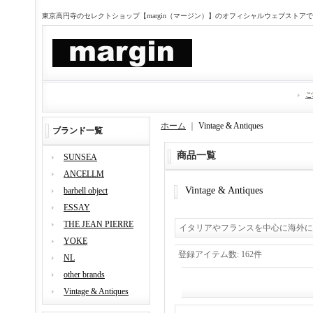
東京高円寺のセレクトショップ【margin（マージン）】のオフィシャルウェブストア
ご
ホーム
｜
Vintage & Antiques
ブランド一覧
商品一覧
SUNSEA
ANCELLM
Vintage & Antiques
barbell object
ESSAY
THE JEAN PIERRE
イタリアやフランスを中心に海外に
YOKE
登録アイテム数
:
162件
NL
other brands
Vintage & Antiques