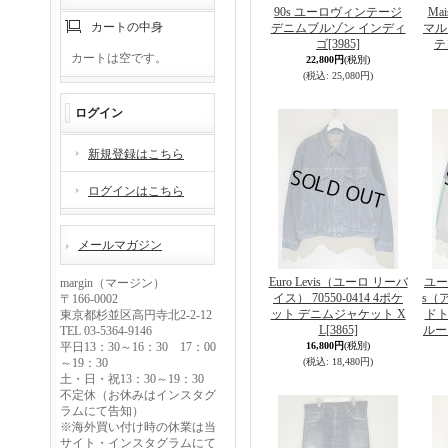
90s ユーロヴィンテージ
Mai
カートの中身
デニムブルゾン インディ
マル
ゴ
[3985]
テ
カートは空です。
22,800円
(税別)
(税込
:
25,080円)
ログイン
新規登録はこちら
ログインはこちら
メールマガジン
Euro Levis（ユーロ リーバ
ユー
margin（マージン）
イス） 70550-0414 4ポケ
s（
〒166-0002
ット デニムジャケット X
ドト
東京都杉並区高円寺北2-2-12
L
[3865]
ルー
TEL 03-5364-9146
平日13：30～16：30 17：00
16,800円
(税別)
～19：30
(税込
:
18,480円)
土・日・祝13：30～19：30
不定休（お休みはインスタグ
ラムにて告知）
※海外買い付け時の休業は当
サイト・インスタグラムにて