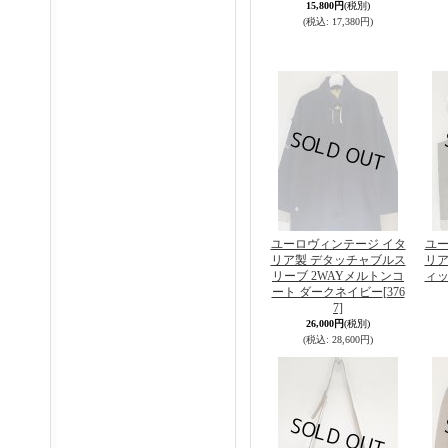
15,800円
(税別)
(税込
:
17,380円)
ユーロヴィンテージ イタ
ユー
リア製 デタッチャブルス
リア
リーブ 2WAYメルトンコ
ィッ
ート ダークネイビー
[376
7]
26,000円
(税別)
(税込
:
28,600円)