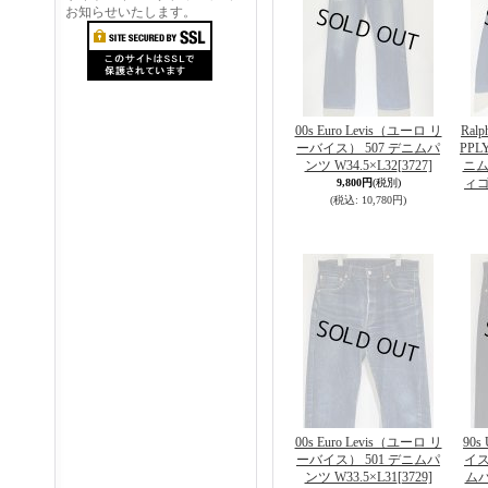
お知らせいたします。
00s Euro Levis（ユーロ リ
Ralp
ーバイス） 507 デニムパ
PP
ンツ W34.5×L32
[3727]
ニム
ィ
9,800円
(税別)
(税込
:
10,780円)
00s Euro Levis（ユーロ リ
90s
ーバイス） 501 デニムパ
イス
ンツ W33.5×L31
[3729]
ムパ