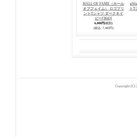
HALL OF FAME（ホール
uW
オブフェイム） ロゴプリ
トT
ントTシャツ ダークネイ
ビー
[3643]
6,800円
(税別)
(税込
:
7,480円)
Copyright (C) 