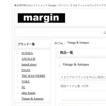
東京高円寺のセレクトショップ【margin（マージン）】のオフィシャルウェブストア
ご
ホーム
｜
Vintage & Antiques
ブランド一覧
商品一覧
SUNSEA
ANCELLM
Vintage & Antiques
barbell object
ESSAY
THE JEAN PIERRE
イタリアやフランスを中心に海外に
YOKE
登録アイテム数
:
162件
NL
other brands
Vintage & Antiques