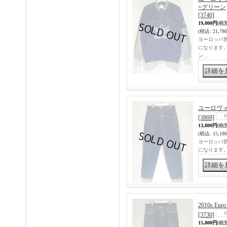
×グリーン
[3740]
19,800円
(税
(税込
:
21,78
ヨーロッパ買
になります
ン…
ユーロヴィン
[3869]
13,800円
(税
(税込
:
15,18
ヨーロッパ
になります。90
2010s E
[3730]
15,800円
(税