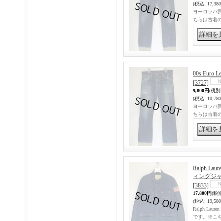
(税込
:
17,38
ヨーロッパ買
ちらは古着の
00s Eur
[3727]
9,800円
(税別
(税込
:
10,78
ヨーロッパ買
ちらは古着の
Ralph 
ィングジ
[3833]
17,800円
(税
(税込
:
19,58
Ralph L
です。※こ