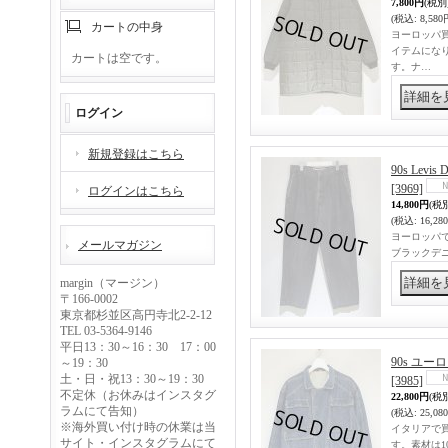
7,800円
(税別
(税込
:
8,580
カートの中身
ヨーロッパ
イテムにな
カートは空です。
す。ナ…
ログイン
新規登録はこちら
90s Le
[3969]
ログインはこちら
14,800円
(税
(税込
:
16,28
ヨーロッパで
メールマガジン
ブラックデ
margin（マージン）
〒166-0002
東京都杉並区高円寺北2-2-12
TEL 03-5364-9146
平日13：30～16：30 17：00
90s ユ
～19：30
土・日・祝13：30～19：30
[3985]
不定休（お休みはインスタグ
22,800円
(税
ラムにて告知）
(税込
:
25,08
※海外買い付け時の休業は当
イタリアで
サイト・インスタグラムにて
す。素材は