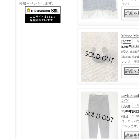
お知らせいたします。
リアら…
Maison
[3977]
8,800円
(税別
(税込
:
9,680
Maison
ンレス、表
Levis 
ンツ
[3968]
13,800円
(税
(税込
:
15,18
ヨーロッパで
パンツです