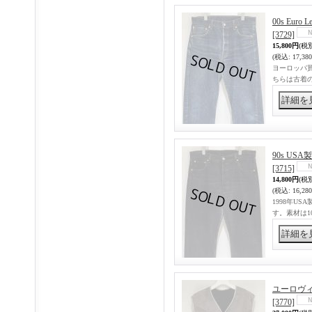
00s Eur
[3729]
15,800円
(税
(税込
:
17,38
ヨーロッパ買
ちらは古着の
90s US
[3715]
14,800円
(税
(税込
:
16,28
1998年U
す。素材は1
ユーロヴィ
[3770]