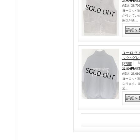
27,000円
(税
(税込
:
29,70
ヨーロッパ
が付いてい
囲気が洒…
ユーロヴィ
ック×グレ
[3788]
22,800円
(税
(税込
:
25,08
ヨーロッパ買
なります。
加…