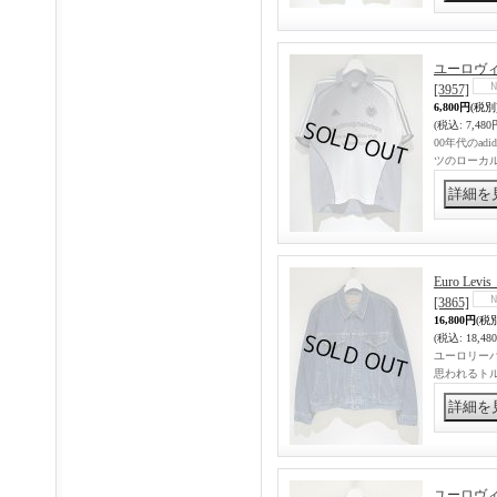
ユーロヴィ
[3957]
6,800円
(税別
(税込
:
7,480
00年代のa
ツのローカ
Euro L
[3865]
16,800円
(税
(税込
:
18,48
ユーロリーバ
思われるトル
ユーロヴィ