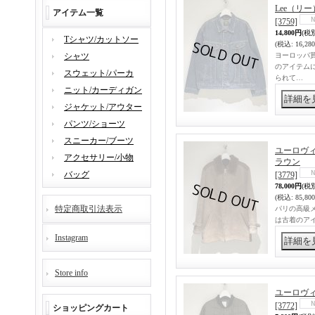
Lee（リ
アイテム一覧
[3759]
14,800円
(税
Tシャツ/カットソー
(税込
:
16,28
シャツ
ヨーロッパ
のアイテム
スウェット/パーカ
られて…
ニット/カーディガン
ジャケット/アウター
パンツ/ショーツ
スニーカー/ブーツ
ユーロヴィン
アクセサリー/小物
ラウン
バッグ
[3779]
78,000円
(税
(税込
:
85,80
特定商取引法表示
パリの高級メ
は古着のア
Instagram
Store info
ユーロヴィ
[3772]
ショッピングカート