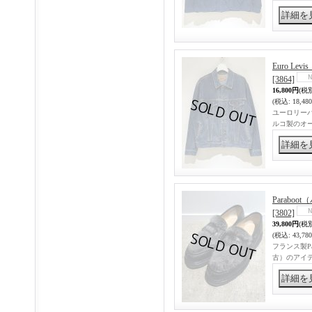
Euro L
[3864]
16,800円
(税
(税込
:
18,48
ユーロリーバ
ルコ製のオー
Parabo
[3802]
39,800円
(税
(税込
:
43,78
フランス製P
古）のアイ