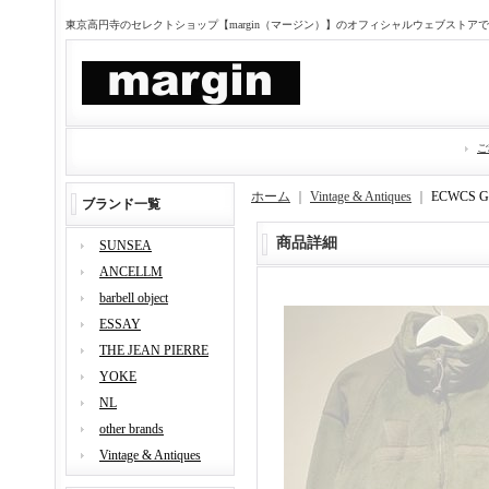
東京高円寺のセレクトショップ【margin（マージン）】のオフィシャルウェブストア
ご
ホーム
｜
Vintage & Antiques
｜
ECWCS 
ブランド一覧
商品詳細
SUNSEA
ANCELLM
barbell object
ESSAY
THE JEAN PIERRE
YOKE
NL
other brands
Vintage & Antiques