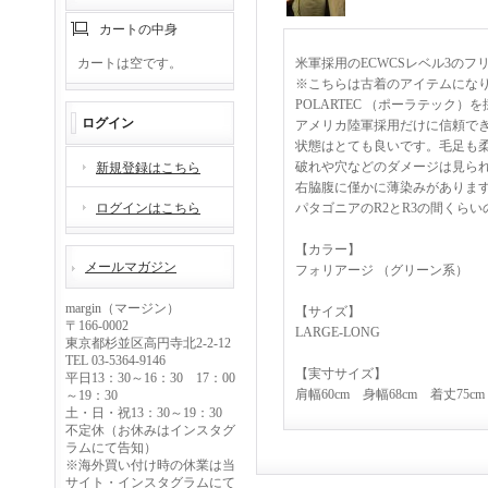
カートの中身
カートは空です。
米軍採用のECWCSレベル3の
※こちらは古着のアイテムにな
POLARTEC （ポーラテック
ログイン
アメリカ陸軍採用だけに信頼で
状態はとても良いです。毛足も
破れや穴などのダメージは見ら
新規登録はこちら
右脇腹に僅かに薄染みがありま
ログインはこちら
パタゴニアのR2とR3の間くら
【カラー】
メールマガジン
フォリアージ （グリーン系）
margin（マージン）
【サイズ】
〒166-0002
LARGE-LONG
東京都杉並区高円寺北2-2-12
TEL 03-5364-9146
【実寸サイズ】
平日13：30～16：30 17：00
肩幅60cm 身幅68cm 着丈75cm
～19：30
土・日・祝13：30～19：30
不定休（お休みはインスタグ
ラムにて告知）
※海外買い付け時の休業は当
サイト・インスタグラムにて