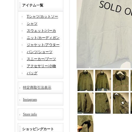
アイテム一覧
Tシャツ/カットソー
シャツ
スウェット/パーカ
ニット/カーディガン
ジャケット/アウター
パンツ/ショーツ
スニーカー/ブーツ
アクセサリー/小物
バッグ
特定商取引法表示
Instagram
Store info
ショッピングカート