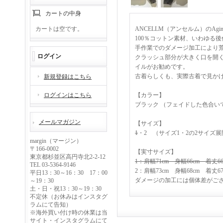
カートの中身
カートは空です。
ANCELLM（アンセルム）のAgin
100％コットン素材、いわゆる
手作業でのダメージ加工により
ログイン
クラッシュ部分が大きく口を開く
イルがお勧めです。
古着らしくも、実際古着で見か
新規登録はこちら
ログインはこちら
【カラー】
ブラック （フェイドした色合い
メールマガジン
【サイズ】
1
・2 （サイズ1・2の2サイズ
margin（マージン）
〒166-0002
【実寸サイズ】
東京都杉並区高円寺北2-2-12
1：肩幅71cm 身幅66cm 着丈66
TEL 03-5364-9146
2：肩幅73cm 身幅68cm 着丈67
平日13：30～16：30 17：00
ダメージの加工には個体差がご
～19：30
土・日・祝13：30～19：30
不定休（お休みはインスタグ
ラムにて告知）
※海外買い付け時の休業は当
サイト・インスタグラムにて