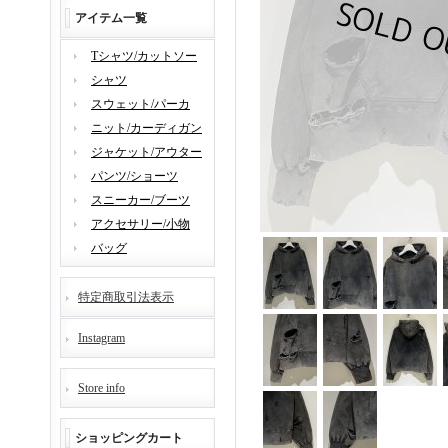
アイテム一覧
Tシャツ/カットソー
シャツ
スウェット/パーカ
ニット/カーディガン
ジャケット/アウター
パンツ/ショーツ
スニーカー/ブーツ
アクセサリー/小物
バッグ
特定商取引法表示
Instagram
Store info
ショッピングカート