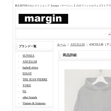
東京高円寺のセレクトショップ【margin（マージン）】のオフィシャルウェブストア
ご
ホーム
｜
ANCELLM
｜
ANCELLM（ア
ブランド一覧
商品詳細
SUNSEA
ANCELLM
barbell object
ESSAY
THE JEAN PIERRE
YOKE
NL
other brands
Vintage & Antiques