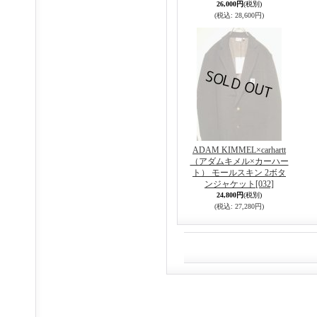
26,000円
(税別)
(税込
:
28,600円)
ADAM KIMMEL×carhartt
（アダムキメル×カーハー
ト） モールスキン 2ボタ
ンジャケット
[032]
24,800円
(税別)
(税込
:
27,280円)