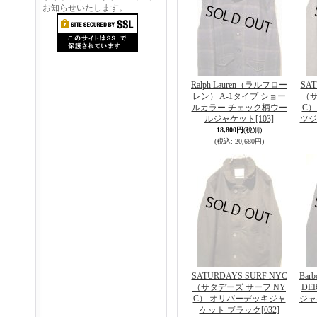
お知らせいたします。
Ralph Lauren（ラルフロー
SAT
レン） A-1タイプ ショー
（サ
ルカラー チェック柄ウー
C
ルジャケット
[103]
ツジ
18,800円
(税別)
(税込
:
20,680円)
SATURDAYS SURF NYC
Bar
（サタデーズ サーフ NY
DE
C） オリバーデッキジャ
ジャ
ケット ブラック
[032]