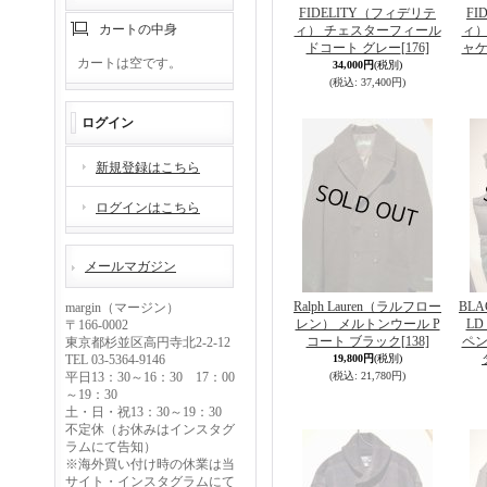
FIDELITY（フィデリテ
FI
カートの中身
ィ） チェスターフィール
ィ）
ドコート グレー
[176]
ャケ
カートは空です。
34,000円
(税別)
(税込
:
37,400円)
ログイン
新規登録はこちら
ログインはこちら
メールマガジン
Ralph Lauren（ラルフロー
BLA
margin（マージン）
レン） メルトンウール P
L
〒166-0002
コート ブラック
[138]
ペン
東京都杉並区高円寺北2-2-12
TEL 03-5364-9146
19,800円
(税別)
平日13：30～16：30 17：00
(税込
:
21,780円)
～19：30
土・日・祝13：30～19：30
不定休（お休みはインスタグ
ラムにて告知）
※海外買い付け時の休業は当
サイト・インスタグラムにて