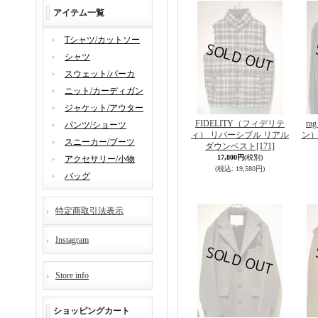
アイテム一覧
Tシャツ/カットソー
シャツ
スウェット/パーカ
ニット/カーディガン
ジャケット/アウター
FIDELITY（フィデリテ
r
パンツ/ショーツ
ィ） リバーシブル リアル
ン）
スニーカー/ブーツ
ダウンベスト
[171]
17,800円
(税別)
アクセサリー/小物
(税込
:
19,580円)
バッグ
特定商取引法表示
Instagram
Store info
ショッピングカート