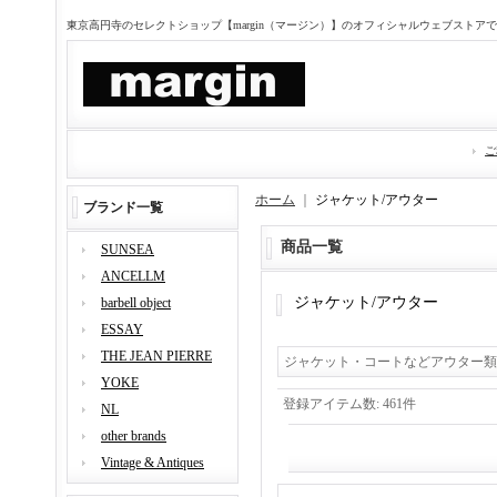
東京高円寺のセレクトショップ【margin（マージン）】のオフィシャルウェブストア
ご
ホーム
｜
ジャケット/アウター
ブランド一覧
商品一覧
SUNSEA
ANCELLM
ジャケット/アウター
barbell object
ESSAY
THE JEAN PIERRE
ジャケット・コートなどアウター類
YOKE
登録アイテム数
:
461件
NL
other brands
Vintage & Antiques