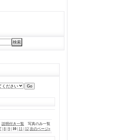
説明付き一覧
写真のみ一覧
7
|
8
|
9
|
10
|
11
|
12
次のページ
»