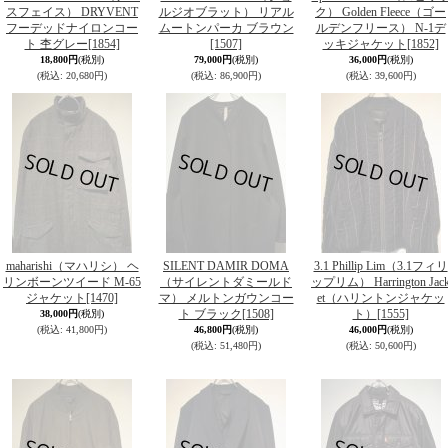
スフェイス） DRYVENT
ルジオブラット） リアル
ク） Golden Fleece（ゴー
フーデッドナイロンコー
ムートンパーカ ブラウン
ルデンフリース） N-1デ
ト 杢グレー
[1854]
[1507]
ッキジャケット
[1852]
18,800円
(税別)
79,000円
(税別)
36,000円
(税別)
(税込
:
20,680円)
(税込
:
86,900円)
(税込
:
39,600円)
maharishi（マハリシ） ヘ
SILENT DAMIR DOMA
3.1 Phillip Lim（3.1フィリ
リンボーンツイード M-65
（サイレントダミールド
ップリム） Harrington Jac
ジャケット
[1470]
マ） メルトンガウンコー
et（ハリントンジャケッ
ト ブラック
[1508]
ト）
[1555]
38,000円
(税別)
(税込
:
41,800円)
46,800円
(税別)
46,000円
(税別)
(税込
:
51,480円)
(税込
:
50,600円)