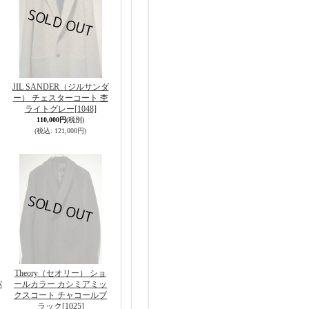
JIL SANDER（ジルサンダ
ー） チェスターコート 杢
ライトグレー
[1048]
110,000円
(税別)
(税込
:
121,000円)
Theory（セオリー） ショ
バ
ールカラー カシミアミッ
クスコート チャコールブ
ラック
[1025]