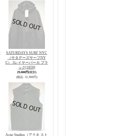
ー
SATURDAYS SURF NYC
（サタデーズサーフNY
C） 3レイヤーパーカ ブラ
ック
[1859]
29,000円
(税別)
(税込
:
31,900円)
ッ
Acne Studios（アクネ スト