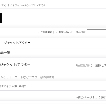
マージン）】のオフィシャルウェブストアです。
ご利用案内
｜
お問い合わせ
商品検索
:
｜
ジャケット/アウター
商品一覧
ジャケット/アウター
商品並び替え
:
ジャケット・コートなどアウター類の御紹介
登録アイテム数
:
461件
«
前のページ
1
...
|
5
|
6
|