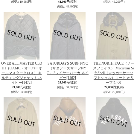
(税込
:
19,580円)
44,000円
(税別)
(税込
:
46,200円)
(税込
:
48,400円)
OVER ALL MASTER CLO
SATURDAYS SURF NYC
THE NORTH FACE（ノ
TH（OAMC・オーバーオ
（サタデーズサーフNY
スフェイス） Macarthur S
ールマスタークロス） キ
C） 3レイヤーパーカ ネイ
ft Shell（マッカーサーソ
ルティングジャケット ネ
ビー
[1462]
フトシェル）コート オリ
イビー
[1472]
ーブ
[1460]
28,000円
(税別)
49,000円
(税別)
(税込
:
30,800円)
22,800円
(税別)
(税込
:
53,900円)
(税込
:
25,080円)