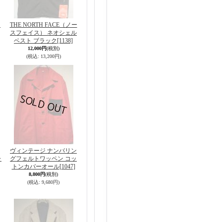
ン
THE NORTH FACE（ノー
スフェイス） ネオシェル
ベスト ブラック
[1138]
12,000円
(税別)
(税込
:
13,200円)
ヴィンテージ ナンバリン
ャ
グフェルトワッペン コッ
トンカバーオール
[1047]
8,800円
(税別)
(税込
:
9,680円)