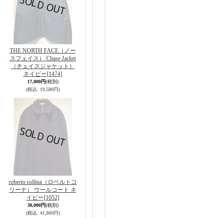
THE NORTH FACE（ノー
タ
スフェイス） Chase Jacket
（チェイスジャケット）
ネイビー
[1474]
17,800円
(税別)
(税込
:
19,580円)
roberto collina（ロベルトコ
リーナ） ウールコート ネ
イビー
[1052]
38,000円
(税別)
(税込
:
41,800円)