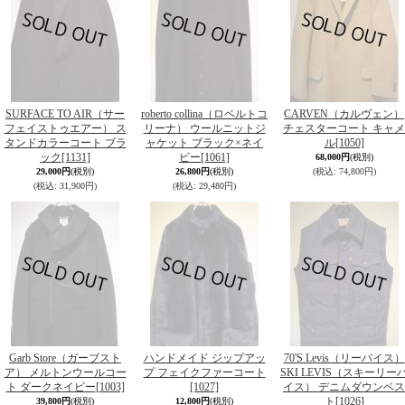
SURFACE TO AIR（サー
roberto collina（ロベルトコ
CARVEN（カルヴェン）
フェイストゥエアー） ス
リーナ） ウールニットジ
チェスターコート キャメ
タンドカラーコート ブラ
ャケット ブラック×ネイ
ル
[1050]
ック
[1131]
ビー
[1061]
68,000円
(税別)
29,000円
(税別)
26,800円
(税別)
(税込
:
74,800円)
(税込
:
31,900円)
(税込
:
29,480円)
Garb Store（ガーブスト
ハンドメイド ジップアッ
70'S Levis（リーバイス）
ア） メルトンウールコー
プ フェイクファーコート
SKI LEVIS（スキーリー
ト ダークネイビー
[1003]
[1027]
イス） デニムダウンベス
ト
[1026]
39,800円
(税別)
12,800円
(税別)