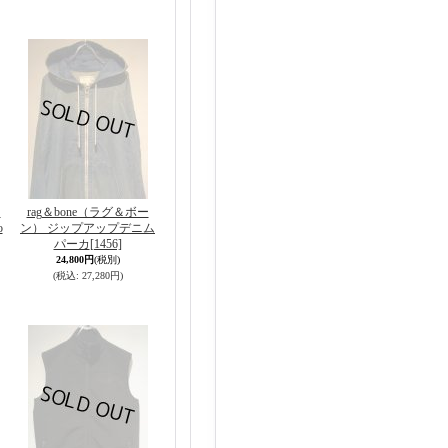
ー
rag＆bone（ラグ＆ボー
o
ン） ジップアップデニム
パーカ
[1456]
24,800円
(税別)
(税込
:
27,280円)