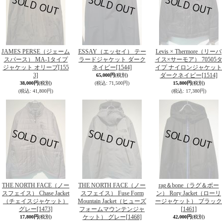
JAMES PERSE（ジェーム
ESSAY（エッセイ） テー
Levis × Thermore（リーバ
スパース） MA-1タイプ
ラードジャケット ダーク
イス×サーモア） 70505
ジャケット オリーブ
[155
ネイビー
[1544]
イプ ナイロンジャケット
3]
ダークネイビー
[1514]
65,000円
(税別)
38,000円
(税別)
(税込
:
71,500円)
15,800円
(税別)
(税込
:
41,800円)
(税込
:
17,380円)
THE NORTH FACE（ノー
THE NORTH FACE（ノー
rag＆bone（ラグ＆ボー
スフェイス） Chase Jacket
スフェイス） Fuse Form
ン） Rory Jacket（ローリ
（チェイスジャケット）
Mountain Jacket（ヒューズ
ージャケット） ブラック
グレー
[1473]
フォームマウンテンジャ
[1461]
ケット） グレー
[1468]
17,800円
(税別)
42,000円
(税別)