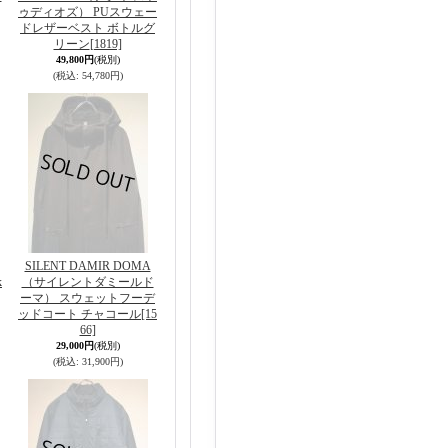
ゥディオズ） PUスウェー
ドレザーベスト ボトルグ
リーン
[1819]
49,800円
(税別)
(税込
:
54,780円)
SILENT DAMIR DOMA
k
（サイレントダミールド
ーマ） スウェットフーデ
ッドコート チャコール
[15
66]
29,000円
(税別)
(税込
:
31,900円)