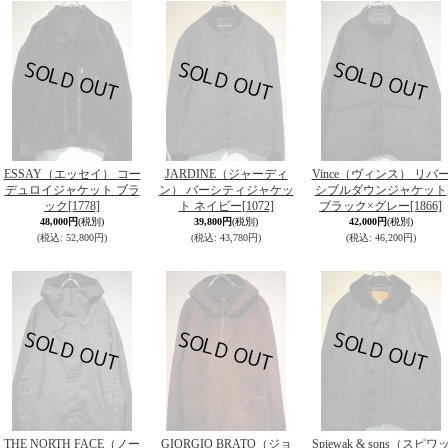
ESSAY（エッセイ） コー
JARDINE（ジャーディ
Vince（ヴィンス） リバ
デュロイジャケット ブラ
ン） バーシティジャケッ
シブルダウンジャケット
ック
[1778]
ト ネイビー
[1072]
ブラック×グレー
[1866]
48,000円
(税別)
39,800円
(税別)
42,000円
(税別)
(税込
:
52,800円)
(税込
:
43,780円)
(税込
:
46,200円)
THE NORTH FACE（ノー
GIORGIO BRATO（ジョ
Spiewak & sons（スピワ