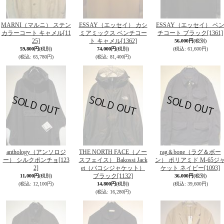
MARNI（マルニ） ステン
ESSAY（エッセイ） カシ
ESSAY（エッセイ） ベ
カラーコート キャメル
[11
ミアミックス ベンチコー
チコート ブラック
[1361]
25]
ト キャメル
[1362]
56,000円
(税別)
59,800円
(税別)
74,000円
(税別)
(税込
:
61,600円)
(税込
:
65,780円)
(税込
:
81,400円)
anthology（アンソロジ
THE NORTH FACE（ノー
rag＆bone（ラグ＆ボー
ー） シルクポンチョ
[123
スフェイス） Bakossi Jack
ン） ポリアミド M-65ジ
2]
et（バコシジャケット）
ケット ネイビー
[1093]
ブラック
[1132]
11,000円
(税別)
36,000円
(税別)
(税込
:
12,100円)
14,800円
(税別)
(税込
:
39,600円)
(税込
:
16,280円)