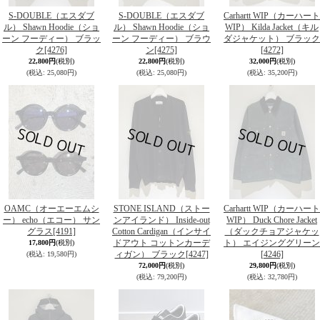
S-DOUBLE（エスダブ
S-DOUBLE（エスダブ
Carhartt WIP（カーハート
ル） Shawn Hoodie（ショ
ル） Shawn Hoodie（ショ
WIP） Kilda Jacket（キル
ーン フーディー） ブラッ
ーン フーディー） ブラウ
ダジャケット） ブラック
ク
[4276]
ン
[4275]
[4272]
22,800円
(税別)
22,800円
(税別)
32,000円
(税別)
(税込
:
25,080円)
(税込
:
25,080円)
(税込
:
35,200円)
OAMC（オーエーエムシ
STONE ISLAND（ストー
Carhartt WIP（カーハート
ー） echo（エコー） サン
ンアイランド） Inside-out
WIP） Duck Chore Jacket
グラス
[4191]
Cotton Cardigan（インサイ
（ダックチョアジャケッ
ドアウト コットンカーデ
ト） エイジンググリーン
17,800円
(税別)
ィガン） ブラック
[4247]
[4246]
(税込
:
19,580円)
72,000円
(税別)
29,800円
(税別)
(税込
:
79,200円)
(税込
:
32,780円)