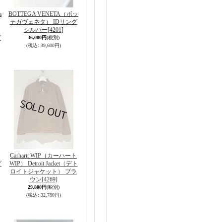
a
BOTTEGA VENETA（ボッ
テガヴェネタ） IDリング
シルバー
[4201]
グ
36,000円
(税別)
(税込
:
39,600円)
Carhartt WIP（カーハート
ダ
WIP） Detroit Jacket（デト
ロイトジャケット） ブラ
ウン
[4269]
29,800円
(税別)
(税込
:
32,780円)