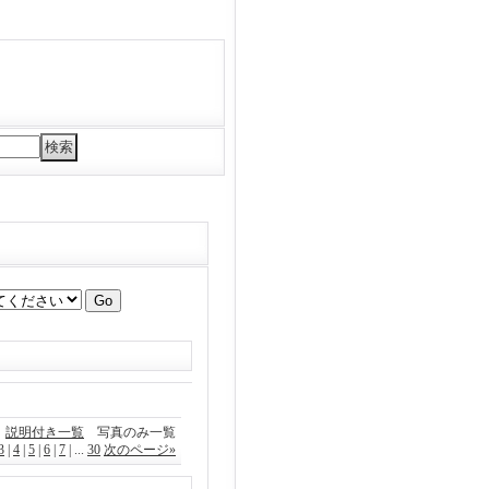
説明付き一覧
写真のみ一覧
3
|
4
|
5
|
6
|
7
|
...
30
次のページ
»