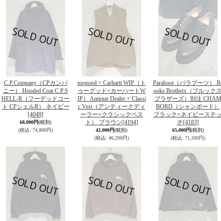
C.P.Company（CPカンパ
toogood × Carhartt WIP（ト
Paraboot（パラブーツ） B
ニー） Hooded Coat C.P.S
ゥーグッド×カーハートW
ooks Brothers（ブルック
HELL-R（フーデッドコー
IP） Antique Dealer × Classi
ブラザーズ）別注 CHA
ト CPシェルR） ネイビー
c Vest（アンティークディ
BORD（シャンボード）
[4049]
ーラー×クラシックベス
ブラック×ネイビーステ
ト） ブラウン
[4194]
チ
[4183]
68,000円
(税別)
(税込
:
74,800円)
42,000円
(税別)
65,000円
(税別)
(税込
:
46,200円)
(税込
:
71,500円)