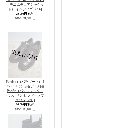
WIP） Denim Chore Jacket
（デニムチョアジャケッ
ト） インディゴ
[3996]
29,000円
(税別)
(税込
:
31,900円)
Paraboot（パラブーツ） J
OSEPH（ジョゼフ）別注
ル
Pacific（パシフィック）
グルカサンダル ダークブ
ラウン
[3891]
36,000円
(税別)
(税込
:
39,600円)