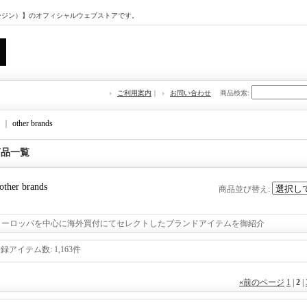
マージン）】のオフィシャルウェブストアです。
ご利用案内
｜
お問い合わせ
商品検索
:
｜
other brands
商品一覧
other brands
商品並び替え
:
ヨーロッパを中心に海外買付にてセレクトしたブランドアイテムを御紹介
登録アイテム数
:
1,163件
«
前のページ
1
|
2
|