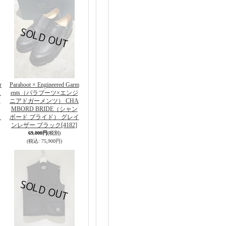
r
Paraboot × Engineered Garm
ス
ents（パラブーツ×エンジ
M
ニアドガーメンツ） CHA
MBORD BRIDE（シャン
ッ
ボード ブライド） グレイ
ンレザー ブラック
[4182]
69,000円
(税別)
(税込
:
75,900円)