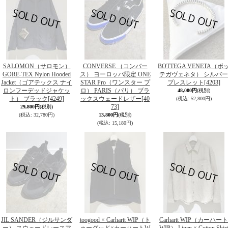
SALOMON（サロモン）
CONVERSE （コンバー
BOTTEGA VENETA（ボ
GORE-TEX Nylon Hooded
ス） ヨーロッパ限定 ONE
テガヴェネタ） シルバー
Jacket（ゴアテックス ナイ
STAR Pro（ワンスター プ
ブレスレット
[4203]
ロンフーデッドジャケッ
ロ） PARIS（パリ） ブラ
48,000円
(税別)
ト） ブラック
[4249]
ックスウェードレザー
[40
(税込
:
52,800円)
73]
29,800円
(税別)
(税込
:
32,780円)
13,800円
(税別)
(税込
:
15,180円)
JIL SANDER（ジルサンダ
toogood × Carhartt WIP（ト
Carhartt WIP（カーハート