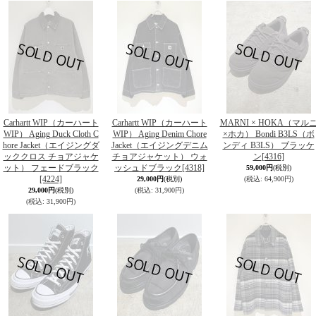
Carhartt WIP（カーハート
Carhartt WIP（カーハート
MARNI × HOKA（マル
WIP） Aging Duck Cloth C
WIP） Aging Denim Chore
×ホカ） Bondi B3LS（ボ
hore Jacket（エイジングダ
Jacket（エイジングデニム
ンディ B3LS） ブラッケ
ッククロス チョアジャケ
チョアジャケット） ウォ
ン
[4316]
ット） フェードブラック
ッシュドブラック
[4318]
59,000円
(税別)
[4224]
29,000円
(税別)
(税込
:
64,900円)
29,000円
(税別)
(税込
:
31,900円)
(税込
:
31,900円)