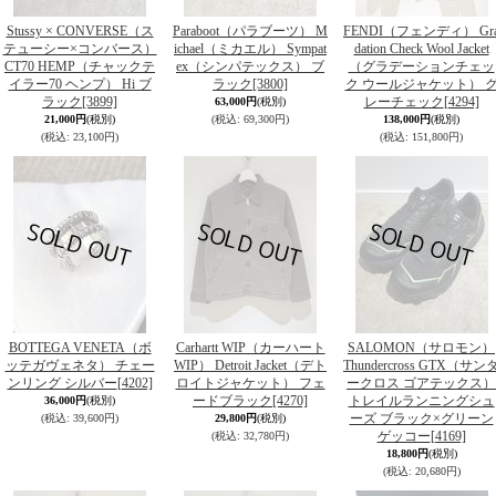
Stussy × CONVERSE（ス
Paraboot（パラブーツ） M
FENDI（フェンディ） Gr
テューシー×コンバース）
ichael（ミカエル） Sympat
dation Check Wool Jacket
CT70 HEMP（チャックテ
ex（シンパテックス） ブ
（グラデーションチェッ
イラー70 ヘンプ） Hi ブ
ラック
[3800]
ク ウールジャケット） 
ラック
[3899]
レーチェック
[4294]
63,000円
(税別)
21,000円
(税別)
(税込
:
69,300円)
138,000円
(税別)
(税込
:
23,100円)
(税込
:
151,800円)
BOTTEGA VENETA（ボ
Carhartt WIP（カーハート
SALOMON（サロモン）
ッテガヴェネタ） チェー
WIP） Detroit Jacket（デト
Thundercross GTX（サン
ンリング シルバー
[4202]
ロイトジャケット） フェ
ークロス ゴアテックス）
ードブラック
[4270]
トレイルランニングシュ
36,000円
(税別)
ーズ ブラック×グリーン
(税込
:
39,600円)
29,800円
(税別)
ゲッコー
[4169]
(税込
:
32,780円)
18,800円
(税別)
(税込
:
20,680円)