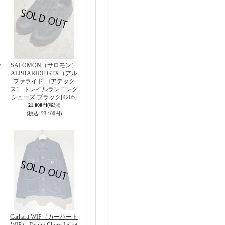
ッ
SALOMON（サロモン）
ALPHARIDE GTX（アル
ファライド ゴアテック
ス） トレイルランニング
シューズ ブラック
[4205]
21,000円
(税別)
(税込
:
23,100円)
Carhartt WIP（カーハート