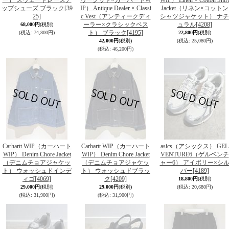
ー） スウェードレースア
ゥーグッド×カーハートW
WIP） Linen × Cotton Shirt
ップシューズ ブラック
[39
IP） Antique Dealer × Classi
Jacket（リネン×コットン
25]
c Vest（アンティークディ
シャツジャケット） ナチ
ーラー×クラシックベス
ュラル
[4208]
68,000円
(税別)
ト） ブラック
[4195]
(税込
:
74,800円)
22,800円
(税別)
42,000円
(税別)
(税込
:
25,080円)
(税込
:
46,200円)
Carhartt WIP（カーハート
Carhartt WIP（カーハート
asics（アシックス） GEL
WIP） Denim Chore Jacket
WIP） Denim Chore Jacket
VENTURE6（ゲルベンチ
（デニムチョアジャケッ
（デニムチョアジャケッ
ャー6） アイボリー×シ
ト） ウォッシュドインデ
ト） ウォッシュドブラッ
バー
[4189]
ィゴ
[4069]
ク
[4209]
18,800円
(税別)
29,000円
(税別)
29,000円
(税別)
(税込
:
20,680円)
(税込
:
31,900円)
(税込
:
31,900円)