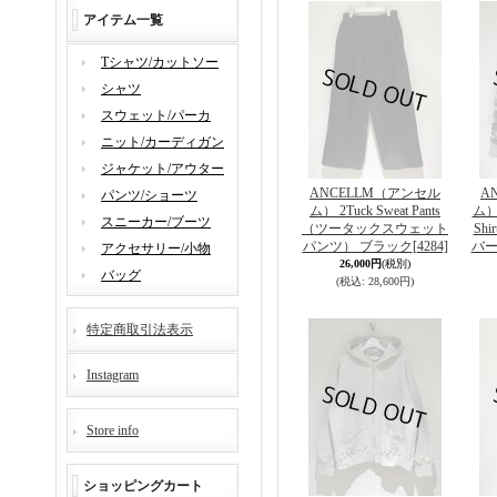
アイテム一覧
Tシャツ/カットソー
シャツ
スウェット/パーカ
ニット/カーディガン
ジャケット/アウター
ANCELLM（アンセル
A
パンツ/ショーツ
ム） 2Tuck Sweat Pants
ム） 
スニーカー/ブーツ
（ツータックスウェット
Sh
パンツ） ブラック
[4284]
バー
アクセサリー/小物
26,000円
(税別)
バッグ
(税込
:
28,600円)
特定商取引法表示
Instagram
Store info
ショッピングカート