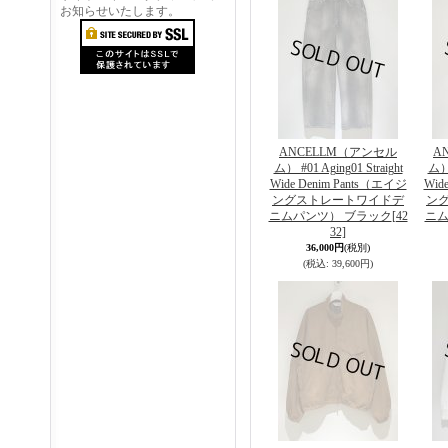
お知らせいたします。
ANCELLM（アンセル
A
ム） #01 Aging01 Straight
ム） 
Wide Denim Pants（エイジ
Wid
ングストレートワイドデ
ン
ニムパンツ） ブラック
[42
ニム
32]
36,000円
(税別)
(税込
:
39,600円)