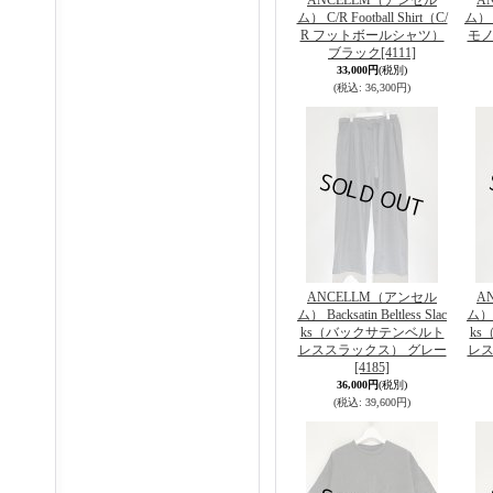
ANCELLM（アンセル
A
ム） C/R Football Shirt（C/
ム） K
R フットボールシャツ）
モノ
ブラック
[4111]
33,000円
(税別)
(税込
:
36,300円)
ANCELLM（アンセル
A
ム） Backsatin Beltless Slac
ム） B
ks（バックサテンベルト
k
レススラックス） グレー
レス
[4185]
36,000円
(税別)
(税込
:
39,600円)