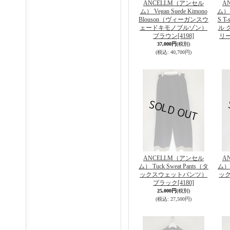
ANCELLM（アンセル
A
ム） Vegan Suede Kimono
ム） D
Blouson（ヴィーガンスウ
S T
ェードキモノブルゾン）
ル 
ブラウン
[4198]
リ
37,000円
(税別)
(税込
:
40,700円)
ANCELLM（アンセル
A
ム） Tuck Sweat Pants（タ
ム） 
ックスウェットパンツ）
ッ
ブラック
[4180]
25,000円
(税別)
(税込
:
27,500円)