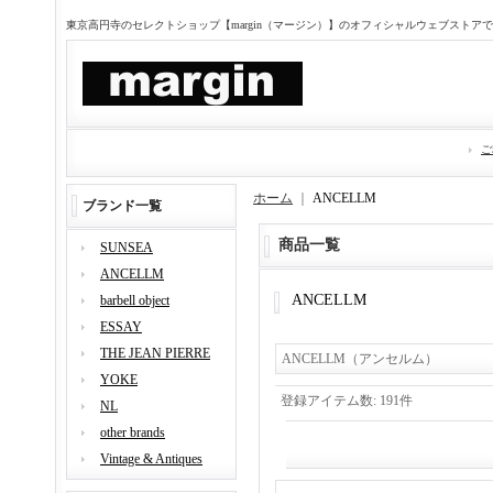
東京高円寺のセレクトショップ【margin（マージン）】のオフィシャルウェブストア
ご
ホーム
｜
ANCELLM
ブランド一覧
商品一覧
SUNSEA
ANCELLM
ANCELLM
barbell object
ESSAY
THE JEAN PIERRE
ANCELLM（アンセルム）
YOKE
登録アイテム数
:
191件
NL
other brands
Vintage & Antiques