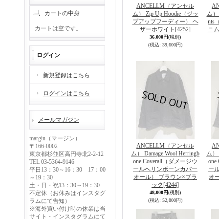
ANCELLM（アンセル
A
カートの中身
ム） Zip Up Hoodie（ジッ
ム） #
プアップフーディー） ヘ
nt
カートは空です。
ザーホワイト
[4252]
ニム
36,000円
(税別)
(税込
:
39,600円)
ログイン
新規登録はこちら
ログインはこちら
メールマガジン
margin（マージン）
ANCELLM（アンセル
A
〒166-0002
ム） Damage Wool Herringb
ム） D
東京都杉並区高円寺北2-2-12
one Coverall（ダメージウ
one
TEL 03-5364-9146
ールヘリンボーンカバー
ー
平日13：30～16：30 17：00
オール） ブラウン×ブラ
オ
～19：30
ック
[4244]
土・日・祝13：30～19：30
不定休（お休みはインスタグ
48,000円
(税別)
ラムにて告知）
(税込
:
52,800円)
※海外買い付け時の休業は当
サイト・インスタグラムにて