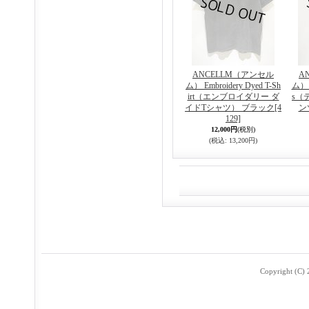
ANCELLM（アンセル
A
ム） Embroidery Dyed T-Sh
ム） T
irt（エンブロイダリー ダ
s（
イドTシャツ） ブラック
[4
ン
129]
12,000円
(税別)
(税込
:
13,200円)
Copyright (C) 