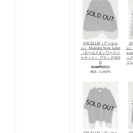
ANCELLM（アンセル
A
ム） Moleskin Work Jacket
ム） O
（モールスキンワークジ
p-
ャケット） ブラック
[423
ック
6]
プシ
50,000円
(税別)
(税込
:
55,000円)