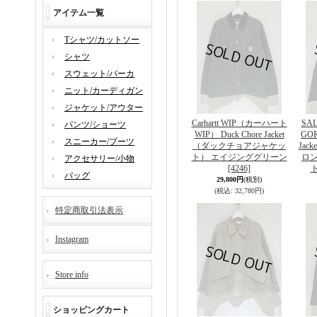
アイテム一覧
Tシャツ/カットソー
シャツ
スウェット/パーカ
ニット/カーディガン
ジャケット/アウター
Carhartt WIP（カーハート
SA
パンツ/ショーツ
WIP） Duck Chore Jacket
GOR
スニーカー/ブーツ
（ダックチョアジャケッ
Ja
ト） エイジンググリーン
ロ
アクセサリー/小物
[4246]
バッグ
29,800円
(税別)
(税込
:
32,780円)
特定商取引法表示
Instagram
Store info
ショッピングカート