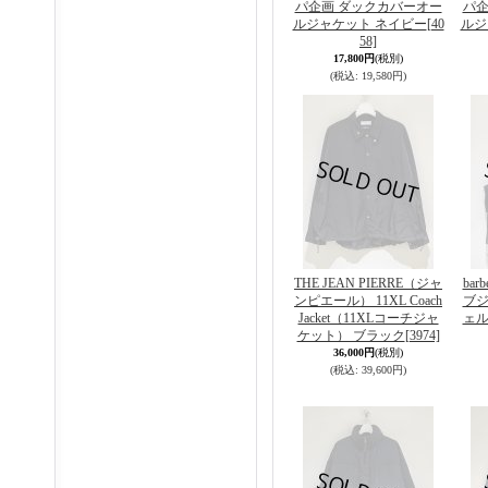
パ企画 ダックカバーオー
パ企
ルジャケット ネイビー
[40
ルジ
58]
17,800円
(税別)
(税込
:
19,580円)
THE JEAN PIERRE（ジャ
bar
ンピエール） 11XL Coach
ブジ
Jacket（11XLコーチジャ
ェル
ケット） ブラック
[3974]
36,000円
(税別)
(税込
:
39,600円)