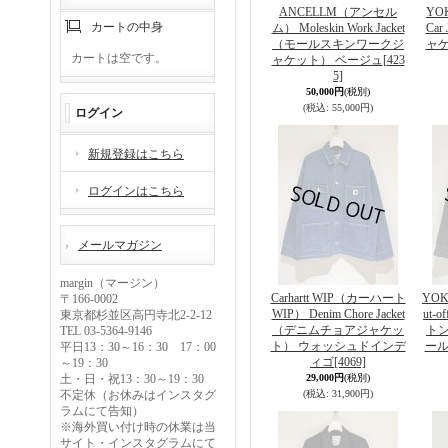
ANCELLM（アンセル
YO
カートの中身
ム） Moleskin Work Jacket
Ca
（モールスキンワークジ
ャケ
カートは空です。
ャケット） ベージュ
[423
5]
50,000円
(税別)
(税込
:
55,000円)
ログイン
新規登録はこちら
ログインはこちら
メールマガジン
margin（マージン）
Carhartt WIP（カーハート
YOK
〒166-0002
WIP） Denim Chore Jacket
ut-o
東京都杉並区高円寺北2-2-12
（デニムチョアジャケッ
ト
TEL 03-5364-9146
ト） ウォッシュドインデ
ール
平日13：30～16：30 17：00
ィゴ
[4069]
～19：30
土・日・祝13：30～19：30
29,000円
(税別)
不定休（お休みはインスタグ
(税込
:
31,900円)
ラムにて告知）
※海外買い付け時の休業は当
サイト・インスタグラムにて