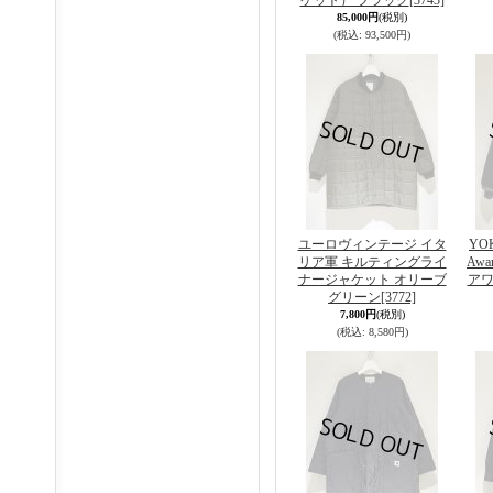
ケット） ブラック
[3743]
85,000円
(税別)
(税込
:
93,500円)
ユーロヴィンテージ イタ
YO
リア軍 キルティングライ
Awa
ナージャケット オリーブ
アワ
グリーン
[3772]
7,800円
(税別)
(税込
:
8,580円)