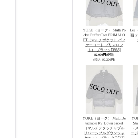
YOKE（ヨーク） Multi Po
Le
cket Puffer Coat PRIMALO
画 
FT（マルチポケット パフ
ァーコート プリマロフ
ト） ブラック
[3986]
82,000円
(税別)
(税込
:
90,200円)
YOKE（ヨーク） Multi De
YO
tachable RV Down Jacket
Sta
（マルチデタッチャブル
（
リバーシブルダウンジャ
ージ