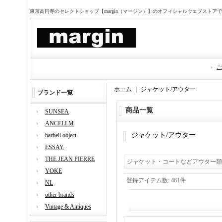
東京高円寺のセレクトショップ【margin（マージン）】のオフィシャルウェブストア
ご
ホーム
｜
ジャケット/アウター
ブランド一覧
商品一覧
SUNSEA
ANCELLM
ジャケット/アウター
barbell object
ESSAY
THE JEAN PIERRE
ジャケット・コートなどアウター類
YOKE
登録アイテム数
:
461件
NL
other brands
Vintage & Antiques