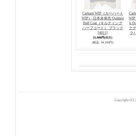
Carhartt WIP（カーハート
Car
WIP） 日本未発売 Quilting
WIP）
Half Coat（キルティング
k D
ハーフコート） ブラック
クデ
[4011]
ク
31,000円
(税別)
(税込
:
34,100円)
Copyright (C) 