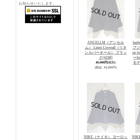
お知らせいたします。
ANCELLM（アンセル
bar
ム） Linen Coverall（リネ
ブジェ
ンカバーオール） ブラッ
op 
ク
[4108]
ーh
モデ
40,000円
(税別)
(税込
:
44,000円)
NIKE（ナイキ） ヨーロッ
NI