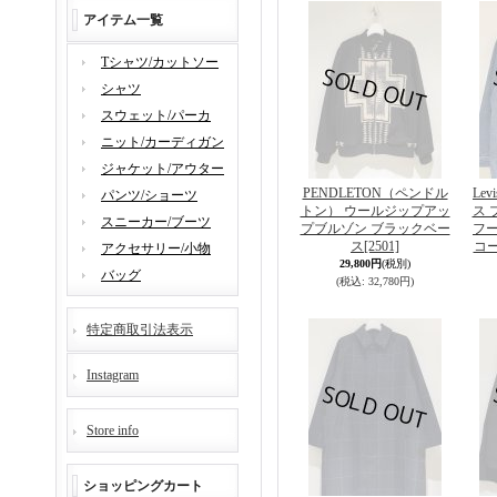
アイテム一覧
Tシャツ/カットソー
シャツ
スウェット/パーカ
ニット/カーディガン
ジャケット/アウター
PENDLETON（ペンドル
Lev
パンツ/ショーツ
トン） ウールジップアッ
ス 
スニーカー/ブーツ
プブルゾン ブラックベー
フ
ス
[2501]
コ
アクセサリー/小物
29,800円
(税別)
バッグ
(税込
:
32,780円)
特定商取引法表示
Instagram
Store info
ショッピングカート