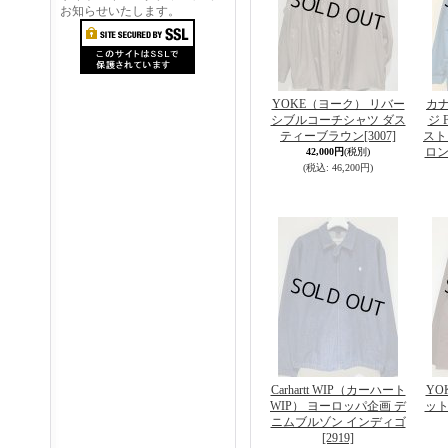
お知らせいたします。
YOKE（ヨーク） リバー
カ
シブルコーチシャツ ダス
ジ 
ティーブラウン
[3007]
スト
ロン
42,000円
(税別)
(税込
:
46,200円)
Carhartt WIP（カーハート
YO
WIP） ヨーロッパ企画 デ
ット
ニムブルゾン インディゴ
[2919]