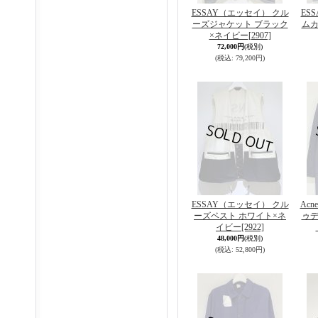
ESSAY（エッセイ） クル
ES
ーズジャケット ブラック
ムカ
×ネイビー
[2907]
72,000円
(税別)
(税込
:
79,200円)
ESSAY（エッセイ） クル
Acn
ーズベスト ホワイト×ネ
ゥデ
イビー
[2922]
48,000円
(税別)
(税込
:
52,800円)