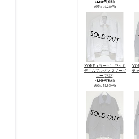
14,800円
(税別)
(税込
:
16,280円)
YOKE（ヨーク） ワイド
YO
デニムブルゾン スノーグ
チャ
レー
[2878]
48,000円
(税別)
(税込
:
52,800円)