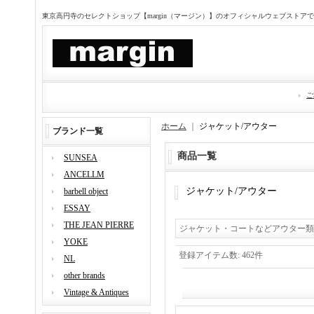
東京高円寺のセレクトショップ【margin（マージン）】のオフィシャルウェブストア
ご
ホーム
｜
ジャケット/アウター
ブランド一覧
商品一覧
SUNSEA
ANCELLM
ジャケット/アウター
barbell object
ESSAY
THE JEAN PIERRE
ジャケット・コートなどアウター類
YOKE
登録アイテム数
:
462件
NL
other brands
Vintage & Antiques