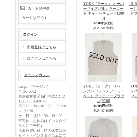
YOKE（ヨーク） オーバ
JI
カートの中身
ーサイズバルカラーコー
ー）
ト ネイビーチェック
[300
ドブ
カートは空です。
3]
82,000円
(税別)
(税込
:
90,200円)
ログイン
新規登録はこちら
ログインはこちら
メールマガジン
YOKE（ヨーク） リバー
YO
margin（マージン）
シブル フレンチアーミー
シブ
〒166-0002
ベスト ダスティーブラウ
ベ
東京都杉並区高円寺北2-2-12
ン
[3030]
TEL 03-5364-9146
平日13：30～16：30 17：00
34,000円
(税別)
～19：30
(税込
:
37,400円)
土・日・祝13：30～19：30
不定休（お休みはインスタグ
ラムにて告知）
※海外買い付け時の休業は当
サイト・インスタグラムにて