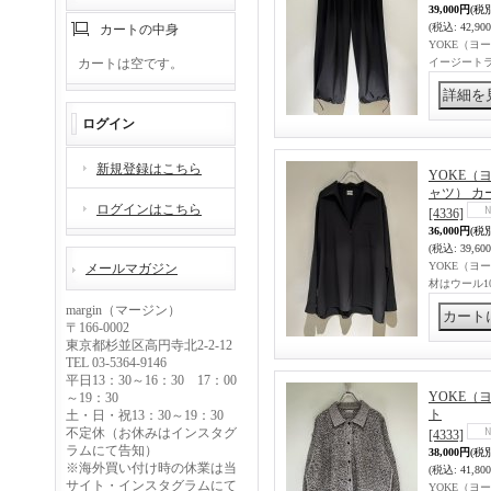
39,000円
(税
(税込
:
42,90
カートの中身
YOKE（ヨーク
カートは空です。
イージートラ
ログイン
新規登録はこちら
YOKE（ヨー
ャツ） カ
ログインはこちら
[4336]
36,000円
(税
(税込
:
39,60
YOKE（ヨー
メールマガジン
材はウール100
margin（マージン）
〒166-0002
東京都杉並区高円寺北2-2-12
TEL 03-5364-9146
平日13：30～16：30 17：00
YOKE（ヨ
～19：30
ト
土・日・祝13：30～19：30
不定休（お休みはインスタグ
[4333]
ラムにて告知）
38,000円
(税
※海外買い付け時の休業は当
(税込
:
41,80
サイト・インスタグラムにて
YOKE（ヨー