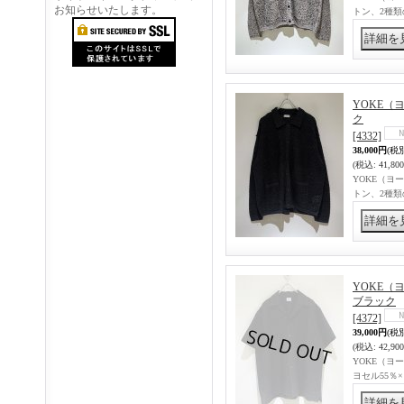
お知らせいたします。
トン、2種
YOKE（ヨ
ク
[4332]
38,000円
(税
(税込
:
41,80
YOKE（ヨー
トン、2種
YOKE（ヨ
ブラック
[4372]
39,000円
(税
(税込
:
42,90
YOKE（ヨー
ヨセル55％