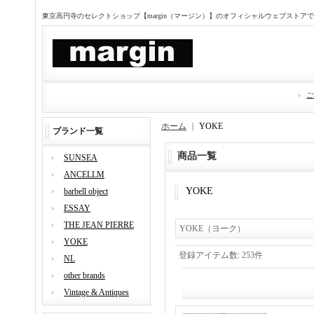
東京高円寺のセレクトショップ【margin（マージン）】のオフィシャルウェブストア
ご
ホーム
｜
YOKE
ブランド一覧
商品一覧
SUNSEA
ANCELLM
YOKE
barbell object
ESSAY
THE JEAN PIERRE
YOKE（ヨーク）
YOKE
登録アイテム数
:
253件
NL
other brands
Vintage & Antiques