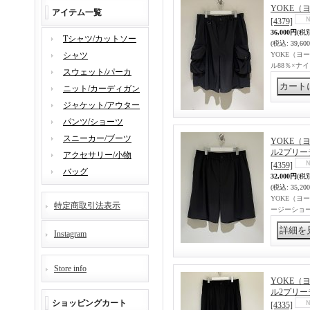
YOKE（ヨ
アイテム一覧
[4379]
36,000円
(税
Tシャツ/カットソー
(税込
:
39,60
シャツ
YOKE（ヨー
ル88％×ナ
スウェット/パーカ
ニット/カーディガン
ジャケット/アウター
パンツ/ショーツ
スニーカー/ブーツ
YOKE（ヨー
ル2プリー
アクセサリー/小物
[4359]
バッグ
32,000円
(税
(税込
:
35,20
YOKE（ヨーク
特定商取引法表示
ージーショー
Instagram
Store info
YOKE（ヨー
ル2プリー
ショッピングカート
[4335]