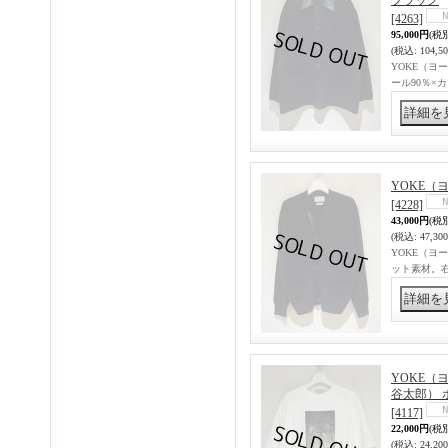
ブラック
[4263]
95,000円
(税
(税込
:
104,5
YOKE（ヨー
ール90％×
YOKE（ヨ
[4228]
43,000円
(税
(税込
:
47,30
YOKE（ヨー
ット素材。
YOKE（ヨー
谷太郎） 
[4117]
22,000円
(税
(税込
:
24,20