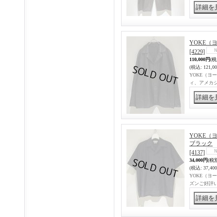
YOKE（ヨ
[4229]
110,000円
(税
(税込
:
121,0
YOKE（ヨー
ィ、アメカ
YOKE（ヨ
ブラック
[4137]
34,000円
(税
(税込
:
37,40
YOKE（ヨー
ズンご好評